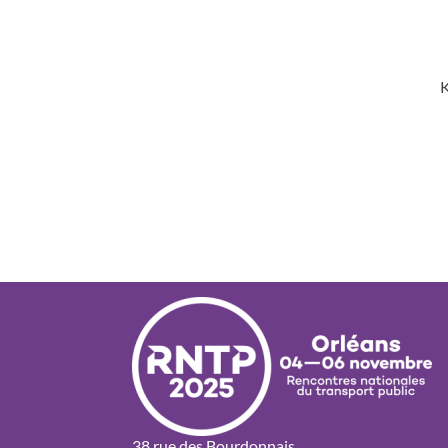
K
38 rue des Bourdonnais