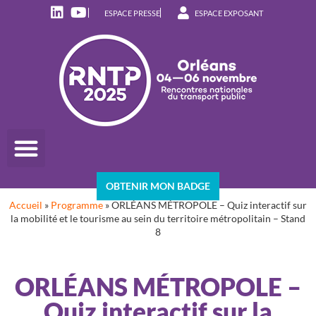
ESPACE PRESSE
ESPACE EXPOSANT
OBTENIR MON BADGE
Accueil
»
Programme
»
ORLÉANS MÉTROPOLE – Quiz interactif sur
la mobilité et le tourisme au sein du territoire métropolitain – Stand
8
ORLÉANS MÉTROPOLE –
Quiz interactif sur la