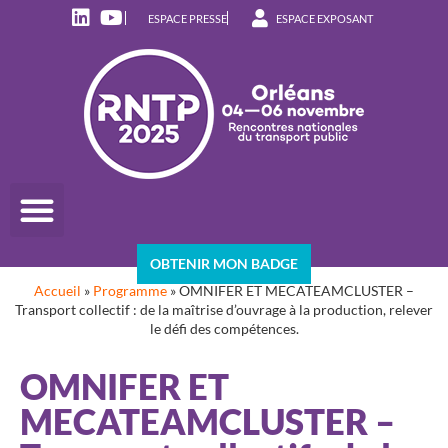
ESPACE PRESSE
ESPACE EXPOSANT
OBTENIR MON BADGE
Accueil
»
Programme
»
OMNIFER ET MECATEAMCLUSTER –
Transport collectif : de la maîtrise d’ouvrage à la production, relever
le défi des compétences.
OMNIFER ET
MECATEAMCLUSTER –