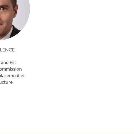
LENCE
rand Est
Commission
placement et
ructure