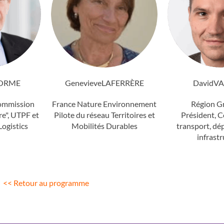
ORME
Genevieve
LAFERRÈRE
David
VA
commission
France Nature Environnement
Région G
re", UTPF et
Pilote du réseau Territoires et
Président, 
Logistics
Mobilités Durables
transport, dé
e
infrast
<< Retour au programme