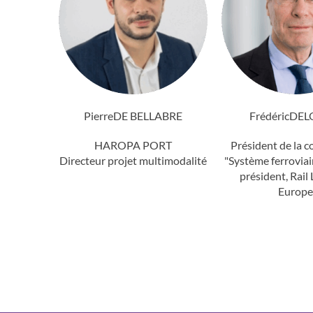
Pierre
DE BELLABRE
Frédéric
DEL
HAROPA PORT
Président de la 
Directeur projet multimodalité
"Système ferroviai
président, Rail 
Europ