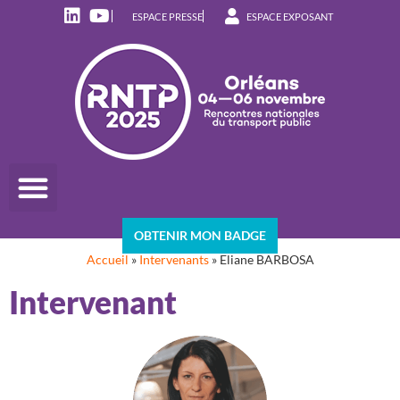
ESPACE PRESSE
ESPACE EXPOSANT
OBTENIR MON BADGE
Accueil
»
Intervenants
»
Eliane BARBOSA
Intervenant