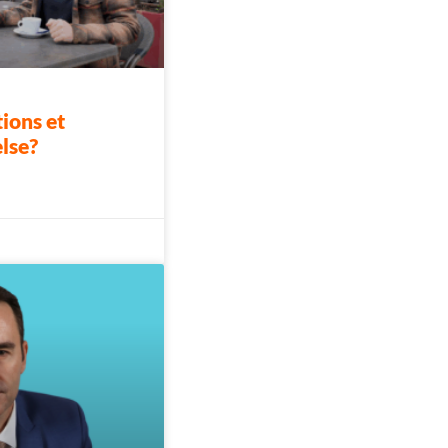
ions et
else?