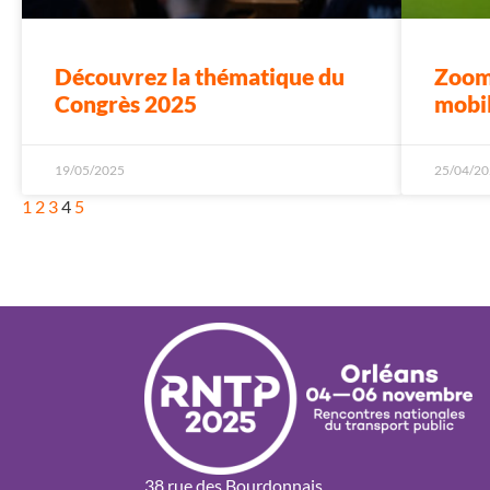
Découvrez la thématique du
Zoom 
Congrès 2025
mobil
19/05/2025
25/04/20
1
2
3
4
5
38 rue des Bourdonnais