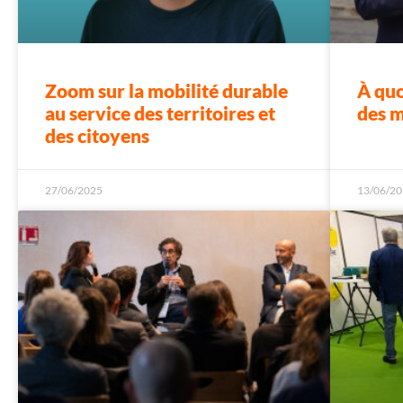
Zoom sur la mobilité durable
À quo
au service des territoires et
des m
des citoyens
27/06/2025
13/06/20