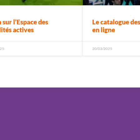
sur l’Espace des
Le catalogue des
ités actives
en ligne
25
20/03/2025