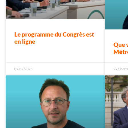
Le programme du Congrès est
en ligne
Que v
Métr
09/07/2025
27/06/20