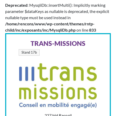
Deprecated
: MysqliDb::insertMulti(): Implicitly marking
parameter $dataKeys as nullable is deprecated, the explicit
nullable type must be used instead in
/home/rencons/www/wp-content/themes/rntp-
child/inc/exposants/inc/MysqliDb.php
on line
833
TRANS-MISSIONS
Stand 17b
227 bld Raspail