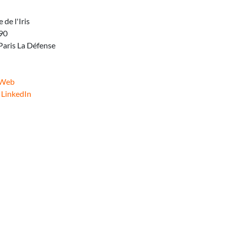
 de l'Iris
90
aris La Défense
 Web
 LinkedIn