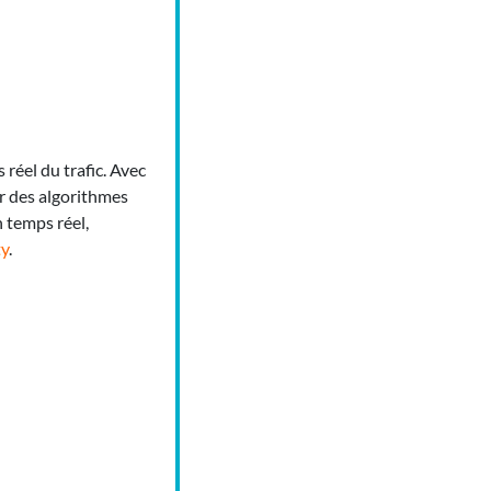
 réel du trafic. Avec
ur des algorithmes
n temps réel,
y
.