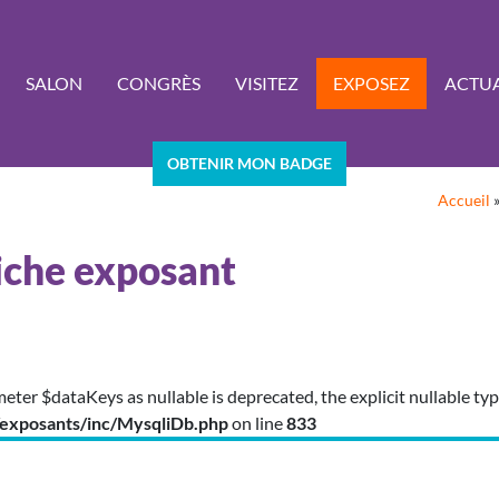
SALON
CONGRÈS
VISITEZ
EXPOSEZ
ACTUA
OBTENIR MON BADGE
Accueil
iche exposant
meter $dataKeys as nullable is deprecated, the explicit nullable t
exposants/inc/MysqliDb.php
on line
833