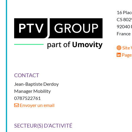
16 Place
CS 802
92040 P
France
Site
Page
CONTACT
Jean-Baptiste Derdoy
Manager Mobility
0787522761
Envoyer un email
SECTEUR(S) D’ACTIVITÉ