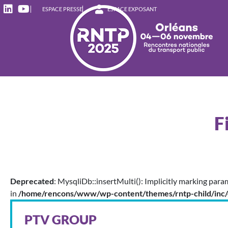
ESPACE PRESSE
ESPACE EXPOSANT
F
Deprecated
: MysqliDb::insertMulti(): Implicitly marking para
in
/home/rencons/www/wp-content/themes/rntp-child/inc/
PTV GROUP