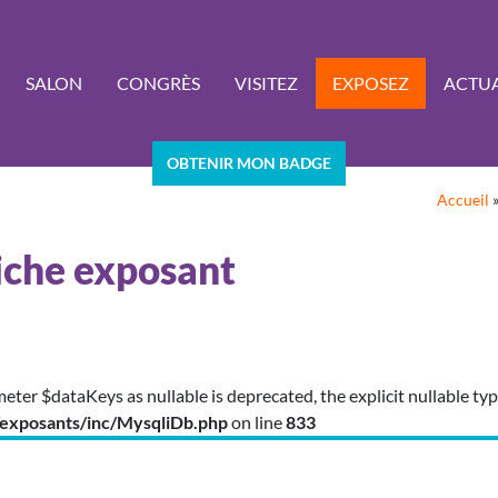
SALON
CONGRÈS
VISITEZ
EXPOSEZ
ACTUA
OBTENIR MON BADGE
Accueil
iche exposant
meter $dataKeys as nullable is deprecated, the explicit nullable t
exposants/inc/MysqliDb.php
on line
833