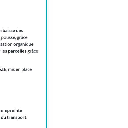
la
baisse des
a poussé, grâce
lisation organique.
 les parcelles
grâce
oZE
, mis en place
 empreinte
 du transport
.