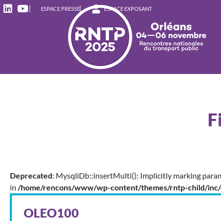
ESPACE PRESSE
ESPACE EXPOSANT
F
Deprecated
: MysqliDb::insertMulti(): Implicitly marking para
in
/home/rencons/www/wp-content/themes/rntp-child/inc/
OLEO100