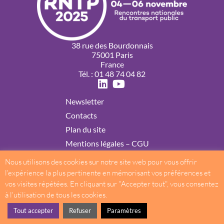
38 rue des Bourdonnais
75001 Paris
France
Tél. : 01 48 74 04 82
Newsletter
Contacts
Plan du site
Mentions légales – CGU
Politique de confidentialité
Nous utilisons des cookies sur notre site web pour vous offrir
Cookies
l'expérience la plus pertinente en mémorisant vos préférences et
vos visites répétées. En cliquant sur "Accepter tout", vous consentez
à l'utilisation de tous les cookies.
© 2025 Rencontres nationales du transport public – Tous droits
Tout accepter
Refuser
Paramètres
réservés